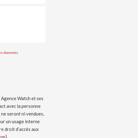
des données
 à Agence Watch et ses
tact avec la personne
s ne seront ni vendues,
our un usage interne
re droit d’accès aux
com
].