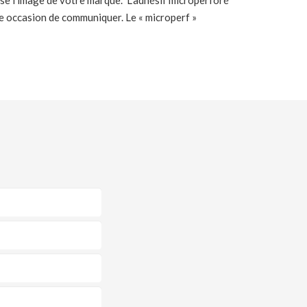
use l’image de votre marque. L’adhésif microperforé
ne occasion de communiquer. Le « microperf »