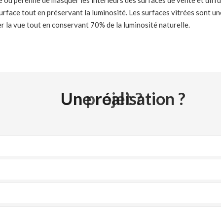
 ou pérenne de masquer les intérieurs des surfaces de vente et diff
rface tout en préservant la luminosité. Les surfaces vitrées sont u
 la vue tout en conservant 70% de la luminosité naturelle.
Une réalisation ?
Un projet ?