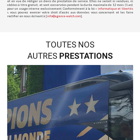
et en vue de rédiger un devis de prestation de service. Elles ne seront ni vendues, ni
cédées à titre gratuit, et sont conservées pendant la durée maximale de 12 mois (1 an)
pour un usage interne exclusivement. Conformément à la loi «
informatique et libertés
», vous pouvez exercer votre droit d’accès aux données vous concernant et les faire
rectifier en nous écrivant à [
info@agence-watch.com
].
TOUTES NOS
AUTRES
PRESTATIONS